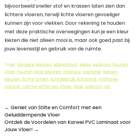
bijvoorbeeld sneller stof en krassen laten zien dan
lichtere vloeren, terwijl lichte vloeren gevoeliger
kunnen zijn voor vlekken. Door rekening te houden
met deze praktische overwegingen kun je een kleur
kiezen die niet alleen mooi is, maar ook goed past bij
jouw levensstijl en gebruik van de ruimte.
Tags:
donkere kleuren
,
ebbenhout
,
eiken
,
esdoorn
,
houten
vloer
,
houten vloer kleuren
,
interieur
,
kastanje
,
kersen
,
kleuren
,
lichte tinten
,
lichtgebruik
,
lichtinval
,
mahonie
,
naturel
,
ruimte-effecten
,
sfeer
,
teak
,
walnoot
,
wit
Berichtnavigatie
←
Geniet van Stilte en Comfort met een
Geluiddempende Vloer
Ontdek de Voordelen van Karwei PVC Laminaat voor
Jouw Vloer!
→