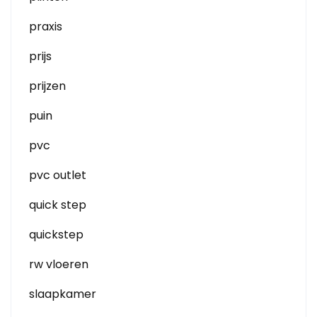
praxis
prijs
prijzen
puin
pvc
pvc outlet
quick step
quickstep
rw vloeren
slaapkamer