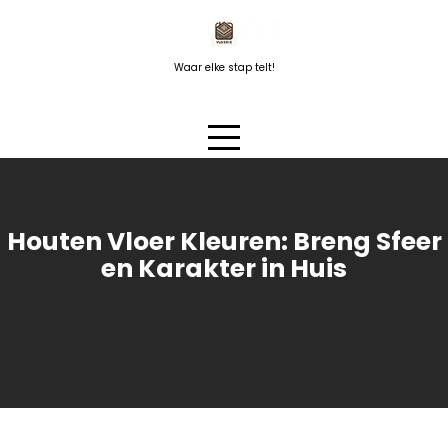
Naar
de
inhoud
Waar elke stap telt!
springen
Houten Vloer Kleuren: Breng Sfeer
en Karakter in Huis