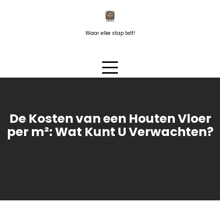
Naar
de
inhoud
Waar elke stap telt!
springen
De Kosten van een Houten Vloer
per m²: Wat Kunt U Verwachten?