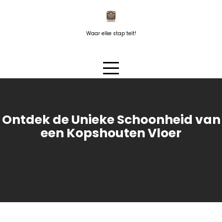
Naar
de
inhoud
Waar elke stap telt!
springen
Ontdek de Unieke Schoonheid van
een Kopshouten Vloer