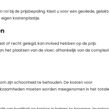
rol bij de prijsbepaling. Kiest u voor een geoliede, gelakt
 eigen kostenplaatje.
en
at of recht gelegd, kan invloed hebben op de prijs.
an het plaatsen van de vloer, afhankelijk van de complexi
 om zijn schoonheid te behouden. De kosten voor
erkzaamheden moeten worden meegenomen in het total
rijk om kwaliteit en kosten in balans te brengen. Investee