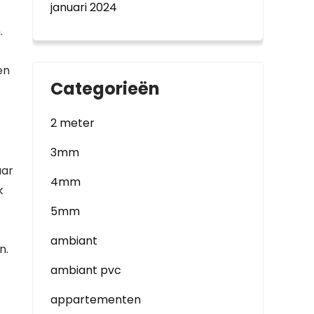
januari 2024
.
en
Categorieën
2 meter
3mm
aar
4mm
k
5mm
ambiant
n.
ambiant pvc
appartementen