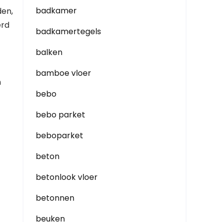
badkamer
den,
erd
badkamertegels
balken
bamboe vloer
n
bebo
bebo parket
beboparket
beton
betonlook vloer
betonnen
beuken