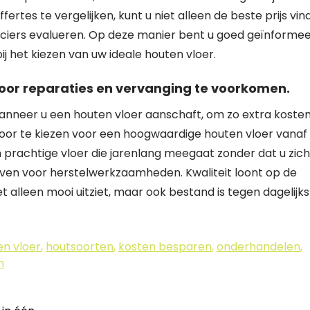
fertes te vergelijken, kunt u niet alleen de beste prijs vin
anciers evalueren. Op deze manier bent u goed geïnforme
 het kiezen van uw ideale houten vloer.
 voor reparaties en vervanging te voorkomen.
 wanneer u een houten vloer aanschaft, om zo extra koste
oor te kiezen voor een hoogwaardige houten vloer vanaf
 prachtige vloer die jarenlang meegaat zonder dat u zich
ven voor herstelwerkzaamheden. Kwaliteit loont op de
et alleen mooi uitziet, maar ook bestand is tegen dagelijks
en vloer
,
houtsoorten
,
kosten besparen
,
onderhandelen
,
n