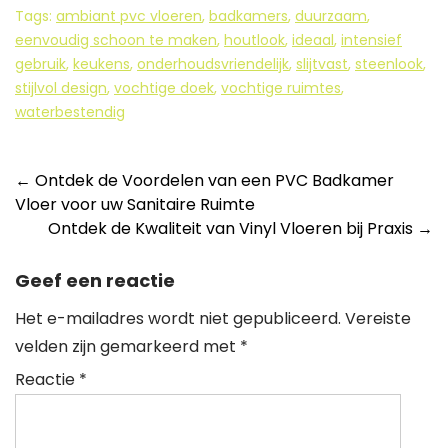
Tags:
ambiant pvc vloeren
,
badkamers
,
duurzaam
,
eenvoudig schoon te maken
,
houtlook
,
ideaal
,
intensief
gebruik
,
keukens
,
onderhoudsvriendelijk
,
slijtvast
,
steenlook
,
stijlvol design
,
vochtige doek
,
vochtige ruimtes
,
waterbestendig
Berichtnavigatie
←
Ontdek de Voordelen van een PVC Badkamer
Vloer voor uw Sanitaire Ruimte
Ontdek de Kwaliteit van Vinyl Vloeren bij Praxis
→
Geef een reactie
Het e-mailadres wordt niet gepubliceerd.
Vereiste
velden zijn gemarkeerd met
*
Reactie
*