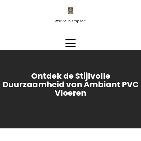
Naar
de
inhoud
Waar elke stap telt!
springen
Ontdek de Stijlvolle
Duurzaamheid van Ambiant PVC
Vloeren