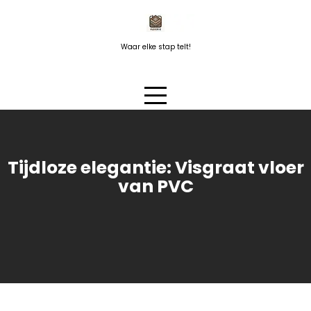
Naar
de
inhoud
Waar elke stap telt!
springen
Tijdloze elegantie: Visgraat vloer
van PVC