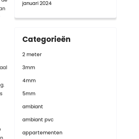
januari 2024
van
r
Categorieën
2 meter
aal
3mm
4mm
g.
s
5mm
ambiant
ambiant pvc
e
appartementen
en