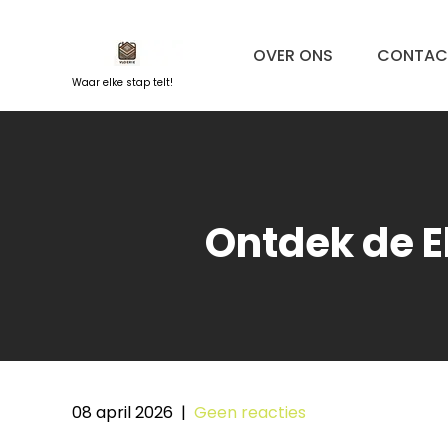
Naar
de
OVER ONS
CONTAC
inhoud
springen
Waar elke stap telt!
Ontdek de E
08 april 2026
|
Geen reacties