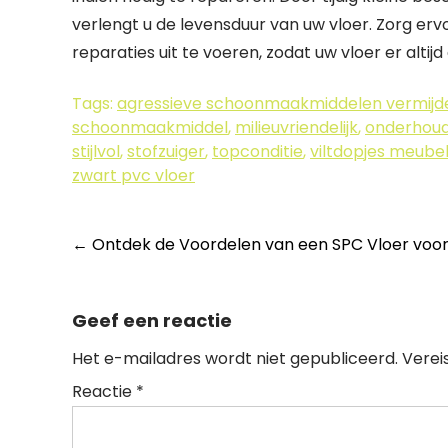
verlengt u de levensduur van uw vloer. Zorg erv
reparaties uit te voeren, zodat uw vloer er altijd 
Tags:
agressieve schoonmaakmiddelen vermijd
schoonmaakmiddel
,
milieuvriendelijk
,
onderhou
stijlvol
,
stofzuiger
,
topconditie
,
viltdopjes meub
zwart pvc vloer
Berichtnavigatie
←
Ontdek de Voordelen van een SPC Vloer voo
Geef een reactie
Het e-mailadres wordt niet gepubliceerd.
Verei
Reactie
*