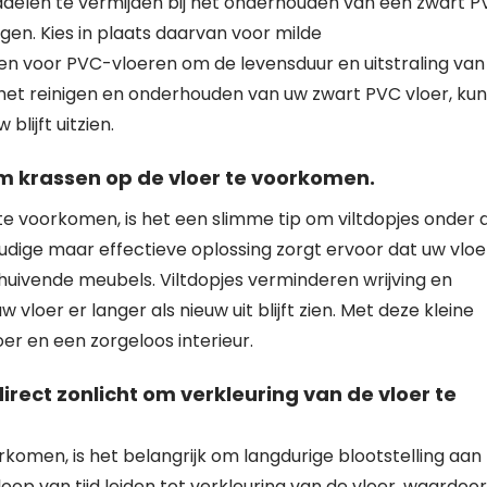
delen te vermijden bij het onderhouden van een zwart 
en. Kies in plaats daarvan voor milde
n voor PVC-vloeren om de levensduur en uitstraling van
 het reinigen en onderhouden van uw zwart PVC vloer, kun
lijft uitzien.
m krassen op de vloer te voorkomen.
e voorkomen, is het een slimme tip om viltdopjes onder 
dige maar effectieve oplossing zorgt ervoor dat uw vloe
uivende meubels. Viltdopjes verminderen wrijving en
oer er langer als nieuw uit blijft zien. Met deze kleine
er en een zorgeloos interieur.
rect zonlicht om verkleuring van de vloer te
komen, is het belangrijk om langdurige blootstelling aan
loop van tijd leiden tot verkleuring van de vloer, waardoo