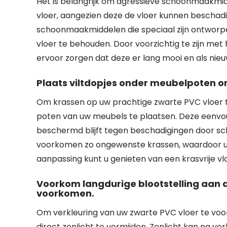
Het is belangrijk om agressieve schoonmaakmid
vloer, aangezien deze de vloer kunnen beschadig
schoonmaakmiddelen die speciaal zijn ontworpe
vloer te behouden. Door voorzichtig te zijn met
ervoor zorgen dat deze er lang mooi en als nieuw b
Plaats viltdopjes onder meubelpoten o
Om krassen op uw prachtige zwarte PVC vloer t
poten van uw meubels te plaatsen. Deze eenvou
beschermd blijft tegen beschadigingen door sch
voorkomen zo ongewenste krassen, waardoor uw vl
aanpassing kunt u genieten van een krasvrije vlo
Voorkom langdurige blootstelling aan di
voorkomen.
Om verkleuring van uw zwarte PVC vloer te voor
direct zonlicht te vermijden. Zonlicht kan na ver