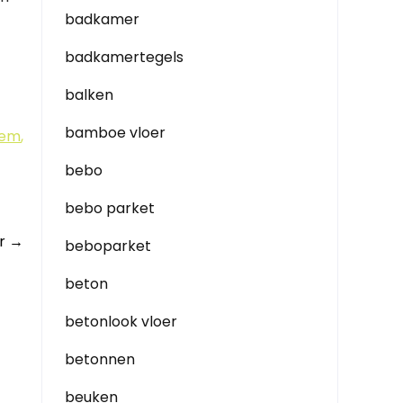
badkamer
badkamertegels
balken
bamboe vloer
zem
,
bebo
bebo parket
er
→
beboparket
beton
betonlook vloer
betonnen
beuken