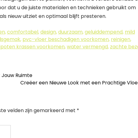
oor dat u de juiste materialen en technieken gebruikt om
als nieuw uitziet en optimaal blijft presteren.
en
,
comfortabel
,
design
,
duurzaam
,
geluiddempend
,
mild
dsgemak
,
pvc-vloer beschadigen voorkomen
,
reinigen
,
elpoten krassen voorkomen
,
water vermengd
,
zachte be
r Jouw Ruimte
Creëer een Nieuwe Look met een Prachtige Vlo
ste velden zijn gemarkeerd met
*