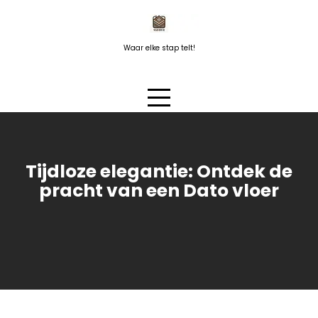
Naar
de
inhoud
Waar elke stap telt!
springen
Tijdloze elegantie: Ontdek de
pracht van een Dato vloer