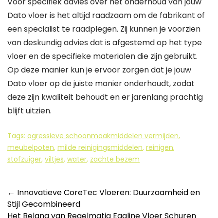
Voor specifiek advies over het onderhoud van jouw
Dato vloer is het altijd raadzaam om de fabrikant of
een specialist te raadplegen. Zij kunnen je voorzien
van deskundig advies dat is afgestemd op het type
vloer en de specifieke materialen die zijn gebruikt.
Op deze manier kun je ervoor zorgen dat je jouw
Dato vloer op de juiste manier onderhoudt, zodat
deze zijn kwaliteit behoudt en er jarenlang prachtig
blijft uitzien.
Tags:
agressieve schoonmaakmiddelen vermijden
,
meubelpoten
,
milde reinigingsmiddelen
,
reinigen
,
stofzuiger
,
viltjes
,
water
,
zachte bezem
Berichtnavigatie
←
Innovatieve CoreTec Vloeren: Duurzaamheid en
Stijl Gecombineerd
Het Belang van Regelmatig Egaline Vloer Schuren