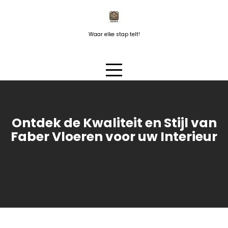
Naar
de
inhoud
Waar elke stap telt!
springen
Ontdek de Kwaliteit en Stijl van
Faber Vloeren voor uw Interieur