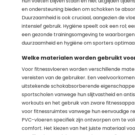
hun voeten blijven staan en niet uitglijden tij
en ondersteuning bieden om schokken te absor
Duurzaamheid is ook cruciaal, aangezien de vloe
intensief gebruik. Hygiëne speelt ook een rol; 
een gezonde trainingsomgeving te waarborgen. 
duurzaamheid en hygiëne om sporters optimaal 
Welke materialen worden gebruikt voor
Voor fitnessvloeren worden verschillende materi
vereisten van de gebruiker. Een veelvoorkomend
uitstekende schokabsorberende eigenschappen e
sportscholen vanwege hun slijtvastheid en antis
workouts en het gebruik van zware fitnessappa
voor fitnessruimtes vanwege hun eenvoudige rein
PVC-vloeren specifiek zijn ontworpen om te vol
comfort. Het kiezen van het juiste materiaal voo