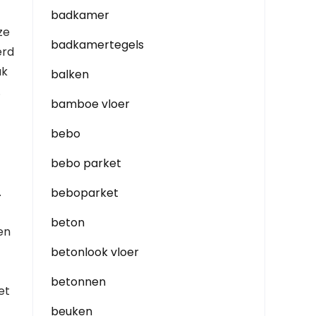
badkamer
ze
badkamertegels
erd
ak
balken
.
bamboe vloer
bebo
bebo parket
.
beboparket
beton
en
betonlook vloer
betonnen
et
beuken