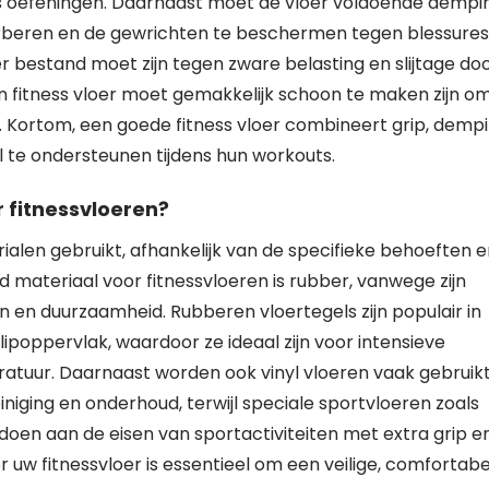
dens oefeningen. Daarnaast moet de vloer voldoende dempi
beren en de gewrichten te beschermen tegen blessures
r bestand moet zijn tegen zware belasting en slijtage do
een fitness vloer moet gemakkelijk schoon te maken zijn o
Kortom, een goede fitness vloer combineert grip, dempi
te ondersteunen tijdens hun workouts.
 fitnessvloeren?
alen gebruikt, afhankelijk van de specifieke behoeften e
 materiaal voor fitnessvloeren is rubber, vanwege zijn
n duurzaamheid. Rubberen vloertegels zijn populair in
lipoppervlak, waardoor ze ideaal zijn voor intensieve
ratuur. Daarnaast worden ook vinyl vloeren vaak gebruik
iging en onderhoud, terwijl speciale sportvloeren zoals
doen aan de eisen van sportactiviteiten met extra grip e
r uw fitnessvloer is essentieel om een veilige, comfortab