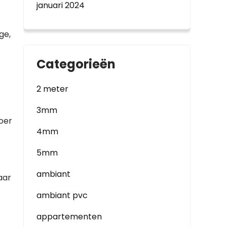
januari 2024
ge,
Categorieën
2 meter
3mm
oer
4mm
5mm
ambiant
aar
ambiant pvc
appartementen