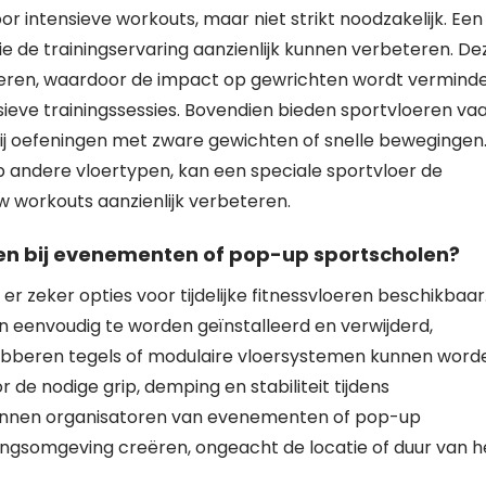
or intensieve workouts, maar niet strikt noodzakelijk. Een
ie de trainingservaring aanzienlijk kunnen verbeteren. De
eren, waardoor de impact op gewrichten wordt vermind
nsieve trainingssessies. Bovendien bieden sportvloeren va
s bij oefeningen met zware gewichten of snelle bewegingen
op andere vloertypen, kan een speciale sportvloer de
uw workouts aanzienlijk verbeteren.
loeren bij evenementen of pop-up sportscholen?
 zeker opties voor tijdelijke fitnessvloeren beschikbaar
n eenvoudig te worden geïnstalleerd en verwijderd,
s. Rubberen tegels of modulaire vloersystemen kunnen word
r de nodige grip, demping en stabiliteit tijdens
en kunnen organisatoren van evenementen of pop-up
ingsomgeving creëren, ongeacht de locatie of duur van h