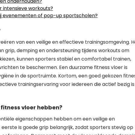
n en onderhouden?
or intensieve workouts?
en bij evenementen of pop-up sportscholen?
?
 creëren van een veilige en effectieve trainingsomgeving. H
 van grip, demping en ondersteuning tijdens workouts om
 kiezen, kunnen sporters stabiel en comfortabel trainen,
richten te beschermen. Een duurzame fitness vloer is
giëne in de sportruimte. Kortom, een goed gekozen fitne
fectieve trainingservaring voor iedereen die actief bezig is
itness vloer hebben?
sentiële eigenschappen hebben om een veilige en
erste is goede grip belangrijk, zodat sporters stevig op