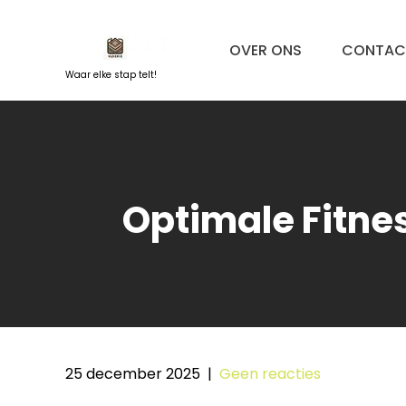
Naar
de
OVER ONS
CONTAC
inhoud
springen
Waar elke stap telt!
Optimale Fitnes
25 december 2025
|
Geen reacties