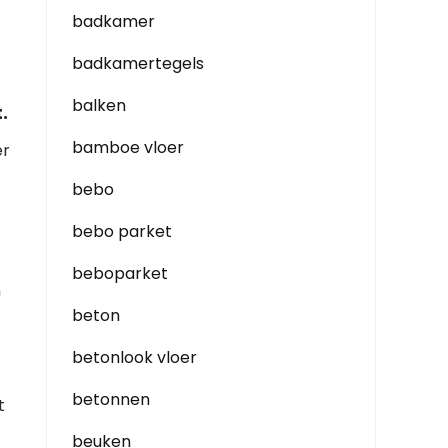
badkamer
badkamertegels
balken
.
bamboe vloer
er
bebo
bebo parket
beboparket
n
beton
betonlook vloer
betonnen
t
beuken