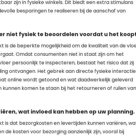
aar zijn in fysieke winkels. Dit biedt een extra stimulans
volle besparingen te realiseren bij de aanschaf van
er niet fysiek te beoordelen voordat u het koopt
t is de beperkte mogelijkheid om de kwaliteit van de vlo
rgaat. Omdat consumenten niet in staat zijn om het
oer persoonlijk te inspecteren, bestaat het risico dat zij
lling ontvangen. Het gebrek aan directe fysieke interactie
wat online wordt getoond en wat daadwerkelijk geleverd
kunnen komen te staan bij het retourneren of ruilen va
iëren, wat invloed kan hebben op uw planning.
t is dat bezorgkosten en levertijden kunnen variëren, wa
de kosten voor bezorging aanzienlijk zijn, vooral bij