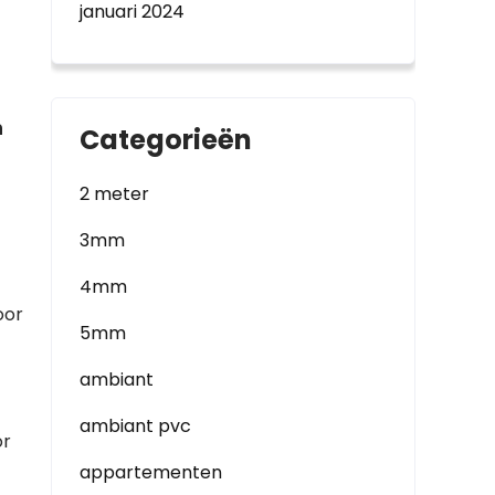
januari 2024
n
Categorieën
2 meter
3mm
4mm
oor
5mm
ambiant
ambiant pvc
or
appartementen