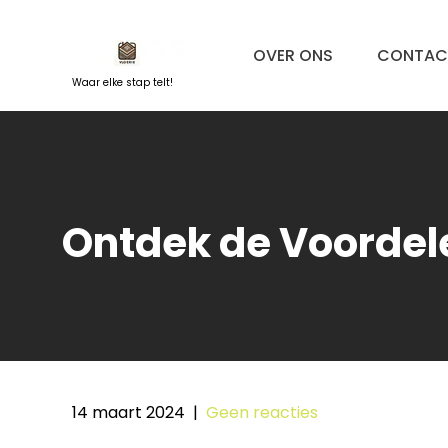
Naar
de
OVER ONS
CONTAC
inhoud
springen
Waar elke stap telt!
Ontdek de Voordel
14 maart 2024
|
Geen reacties