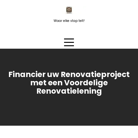
Naar
de
inhoud
Waar elke stap telt!
springen
Financier uw Renovatieproject
met een Voordelige
Renovatielening