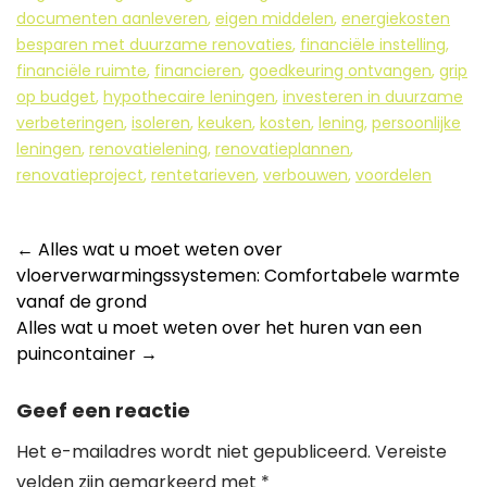
documenten aanleveren
,
eigen middelen
,
energiekosten
besparen met duurzame renovaties
,
financiële instelling
,
financiële ruimte
,
financieren
,
goedkeuring ontvangen
,
grip
op budget
,
hypothecaire leningen
,
investeren in duurzame
verbeteringen
,
isoleren
,
keuken
,
kosten
,
lening
,
persoonlijke
leningen
,
renovatielening
,
renovatieplannen
,
renovatieproject
,
rentetarieven
,
verbouwen
,
voordelen
Berichtnavigatie
←
Alles wat u moet weten over
vloerverwarmingssystemen: Comfortabele warmte
vanaf de grond
Alles wat u moet weten over het huren van een
puincontainer
→
Geef een reactie
Het e-mailadres wordt niet gepubliceerd.
Vereiste
velden zijn gemarkeerd met
*