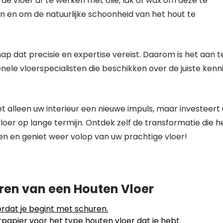
e vloer af te werken met olie, lak of wax om deze te
en om de natuurlijke schoonheid van het hout te
p dat precisie en expertise vereist. Daarom is het aan t
nele vloerspecialisten die beschikken over de juiste kenn
t alleen uw interieur een nieuwe impuls, maar investeert 
oer op lange termijn. Ontdek zelf de transformatie die h
 en geniet weer volop van uw prachtige vloer!
uren van een Houten Vloer
ordat je begint met schuren.
urpapier voor het type houten vloer dat je hebt.