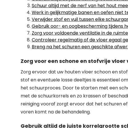
Schuur altijd met de nerf van het hout m
Werk in gelijkmatige banen en oefen niet t
Verwijder stof en vuil tussen elke schuur
Gebruik oor- en oogbescherming tijdens h
Zorg voor voldoende ventilatie in de ruimt
Controleer regelmatig of de vloer egaal g
Breng na het schuren een geschikte afwer
Zorg voor een schone en stofvrije vloer
Zorg ervoor dat uw houten vloer schoon en stofvr
stof en eventuele losse deeltjes is essentieel o
het schuurproces. Door te starten met een sch
met de schuurkorrels en zo krassen of beschad
reiniging vooraf zorgt ervoor dat het schuren e
voren komt na de behandeling.
Gebruik altijd de juiste korrelgrootte s