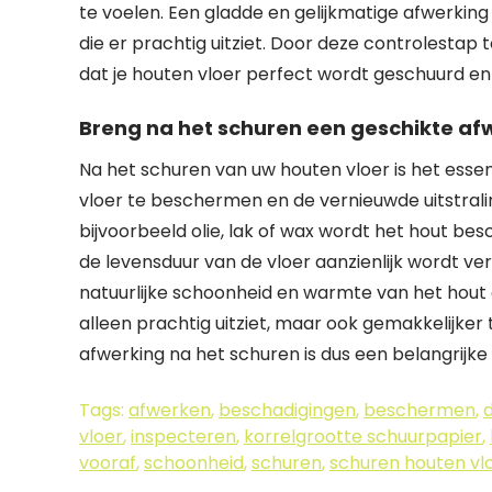
te voelen. Een gladde en gelijkmatige afwerking 
die er prachtig uitziet. Door deze controlestap 
dat je houten vloer perfect wordt geschuurd en 
Breng na het schuren een geschikte af
Na het schuren van uw houten vloer is het ess
vloer te beschermen en de vernieuwde uitstrali
bijvoorbeeld olie, lak of wax wordt het hout b
de levensduur van de vloer aanzienlijk wordt v
natuurlijke schoonheid en warmte van het hout 
alleen prachtig uitziet, maar ook gemakkelijke
afwerking na het schuren is dus een belangrijke
Tags:
afwerken
,
beschadigingen
,
beschermen
,
vloer
,
inspecteren
,
korrelgrootte schuurpapier
,
vooraf
,
schoonheid
,
schuren
,
schuren houten vl