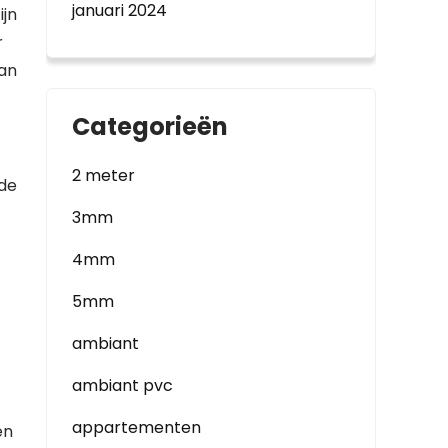
januari 2024
ijn
r
van
Categorieën
2 meter
 de
3mm
4mm
5mm
ambiant
ambiant pvc
appartementen
en