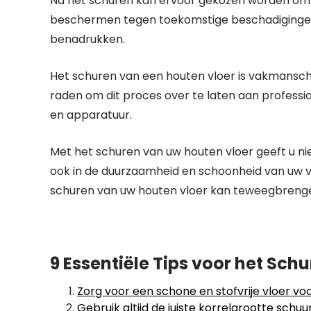
Na het schuren kan ervoor gekozen worden om d
beschermen tegen toekomstige beschadigingen 
benadrukken.
Het schuren van een houten vloer is vakmanscha
raden om dit proces over te laten aan professio
en apparatuur.
Met het schuren van uw houten vloer geeft u nie
ook in de duurzaamheid en schoonheid van uw vl
schuren van uw houten vloer kan teweegbrengen
9 Essentiële Tips voor het Sch
Zorg voor een schone en stofvrije vloer vo
Gebruik altijd de juiste korrelgrootte schu