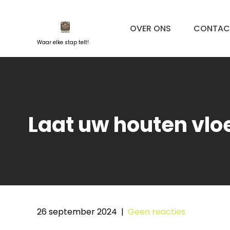
Naar
de
OVER ONS
CONTAC
inhoud
springen
Waar elke stap telt!
Laat uw houten vloe
26 september 2024
|
Geen reacties