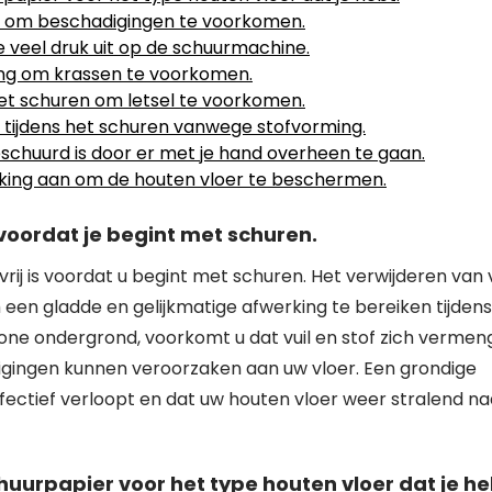
ee om beschadigingen te voorkomen.
e veel druk uit op de schuurmachine.
gang om krassen te voorkomen.
et schuren om letsel te voorkomen.
e tijdens het schuren vanwege stofvorming.
eschuurd is door er met je hand overheen te gaan.
king aan om de houten vloer te beschermen.
 voordat je begint met schuren.
ij is voordat u begint met schuren. Het verwijderen van v
m een gladde en gelijkmatige afwerking te bereiken tijdens
one ondergrond, voorkomt u dat vuil en stof zich verme
igingen kunnen veroorzaken aan uw vloer. Een grondige
ffectief verloopt en dat uw houten vloer weer stralend na
chuurpapier voor het type houten vloer dat je he