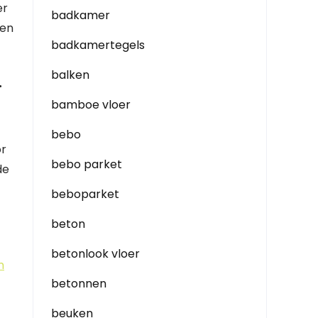
er
badkamer
gen
badkamertegels
balken
.
bamboe vloer
bebo
or
bebo parket
de
beboparket
beton
betonlook vloer
n
betonnen
beuken