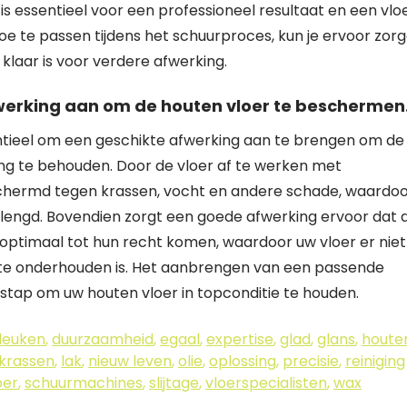
is essentieel voor een professioneel resultaat en een vlo
toe te passen tijdens het schuurproces, kun je ervoor zor
klaar is voor verdere afwerking.
werking aan om de houten vloer te beschermen
entieel om een geschikte afwerking aan te brengen om de
ng te behouden. Door de vloer af te werken met
eschermd tegen krassen, vocht en andere schade, waardo
erlengd. Bovendien zorgt een goede afwerking ervoor dat 
optimaal tot hun recht komen, waardoor uw vloer er niet
r te onderhouden is. Het aanbrengen van een passende
 stap om uw houten vloer in topconditie te houden.
deuken
,
duurzaamheid
,
egaal
,
expertise
,
glad
,
glans
,
houte
krassen
,
lak
,
nieuw leven
,
olie
,
oplossing
,
precisie
,
reiniging
oer
,
schuurmachines
,
slijtage
,
vloerspecialisten
,
wax