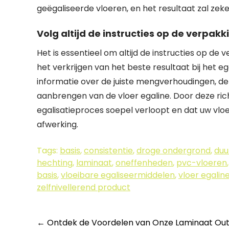
geëgaliseerde vloeren, en het resultaat zal zeke
Volg altijd de instructies op de verpak
Het is essentieel om altijd de instructies op d
het verkrijgen van het beste resultaat bij het e
informatie over de juiste mengverhoudingen, d
aanbrengen van de vloer egaline. Door deze richt
egalisatieproces soepel verloopt en dat uw vlo
afwerking.
Tags:
basis
,
consistentie
,
droge ondergrond
,
duu
hechting
,
laminaat
,
oneffenheden
,
pvc-vloeren
basis
,
vloeibare egaliseermiddelen
,
vloer egalin
zelfnivellerend product
Berichtnavigatie
←
Ontdek de Voordelen van Onze Laminaat Outle