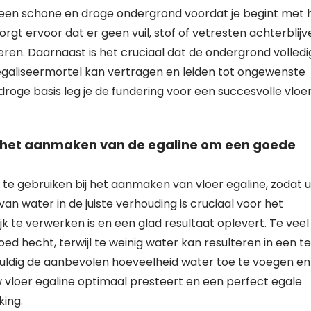
r een schone en droge ondergrond voordat je begint met 
orgt ervoor dat er geen vuil, stof of vetresten achterblijv
en. Daarnaast is het cruciaal dat de ondergrond volledi
 egaliseermortel kan vertragen en leiden tot ongewenste
roge basis leg je de fundering voor een succesvolle vloe
ij het aanmaken van de egaline om een goede
r te gebruiken bij het aanmaken van vloer egaline, zodat u
an water in de juiste verhouding is cruciaal voor het
k te verwerken is en een glad resultaat oplevert. Te veel
oed hecht, terwijl te weinig water kan resulteren in een te
zorgvuldig de aanbevolen hoeveelheid water toe te voegen en
 vloer egaline optimaal presteert en een perfect egale
ing.