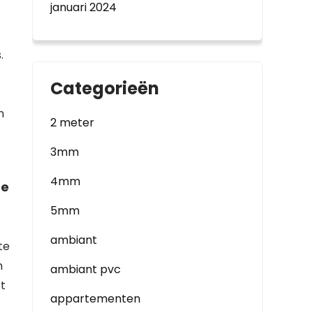
januari 2024
.
Categorieën
n
2 meter
3mm
4mm
re
5mm
ambiant
te
m
ambiant pvc
t
appartementen