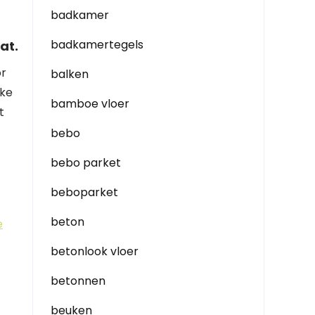
badkamer
badkamertegels
at.
or
balken
jke
bamboe vloer
t
bebo
bebo parket
beboparket
beton
e
betonlook vloer
betonnen
beuken