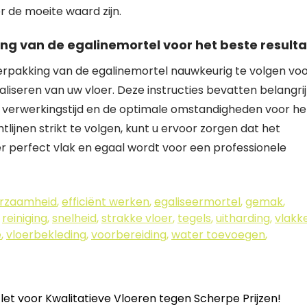
r de moeite waard zijn.
king van de egalinemortel voor het beste resulta
e verpakking van de egalinemortel nauwkeurig te volgen vo
galiseren van uw vloer. Deze instructies bevatten belangri
e verwerkingstijd en de optimale omstandigheden voor he
lijnen strikt te volgen, kunt u ervoor zorgen dat het
er perfect vlak en egaal wordt voor een professionele
rzaamheid
,
efficiënt werken
,
egaliseermortel
,
gemak
,
,
reiniging
,
snelheid
,
strakke vloer
,
tegels
,
uitharding
,
vlakk
e
,
vloerbekleding
,
voorbereiding
,
water toevoegen
,
t voor Kwalitatieve Vloeren tegen Scherpe Prijzen!