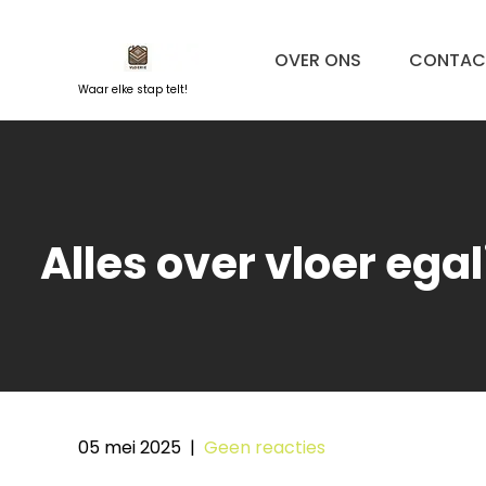
Naar
de
OVER ONS
CONTAC
inhoud
springen
Waar elke stap telt!
Alles over vloer ega
05 mei 2025
|
Geen reacties