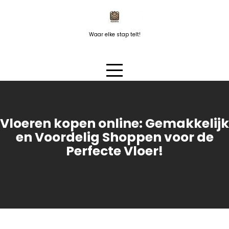
Naar
de
inhoud
Waar elke stap telt!
springen
Vloeren kopen online: Gemakkelijk
en Voordelig Shoppen voor de
Perfecte Vloer!