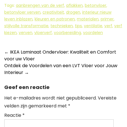
Tags:
aanbrengen van de verf
,
aflakken
,
betonvloer
,
betonvloer verven
,
creativiteit
,
drogen
,
interieur nieuw
leven inblazen
,
kleuren en patronen
,
materialen
,
primer
,
stijlvolle transformatie
,
technieken
,
tips
,
ventilatie
,
verf
,
verf
kiezen
,
verven
,
vloerverf
,
voorbereiding
,
voordelen
Berichtnavigatie
←
IKEA Laminaat Ondervloer: Kwaliteit en Comfort
voor uw Vloer
Ontdek de Voordelen van een LVT Vloer voor Jouw
Interieur
→
Geef een reactie
Het e-mailadres wordt niet gepubliceerd.
Vereiste
velden zijn gemarkeerd met
*
Reactie
*