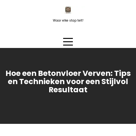
Naar
de
inhoud
Waar elke stap telt!
springen
Hoe een Betonvloer Verven: Tips
en Technieken voor een Stijlvol
Resultaat