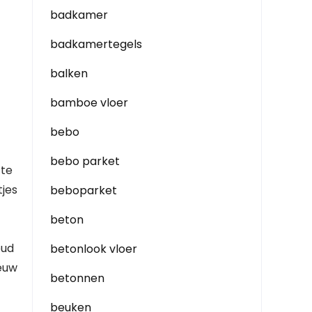
badkamer
badkamertegels
balken
bamboe vloer
bebo
bebo parket
 te
tjes
beboparket
beton
oud
betonlook vloer
ieuw
betonnen
beuken