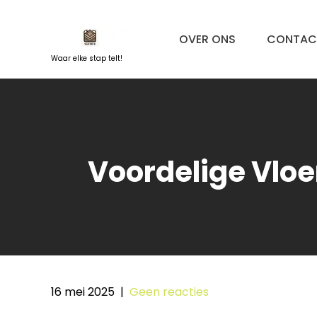
Naar
de
OVER ONS
CONTAC
inhoud
springen
Waar elke stap telt!
Voordelige Vloe
16 mei 2025
|
Geen reacties