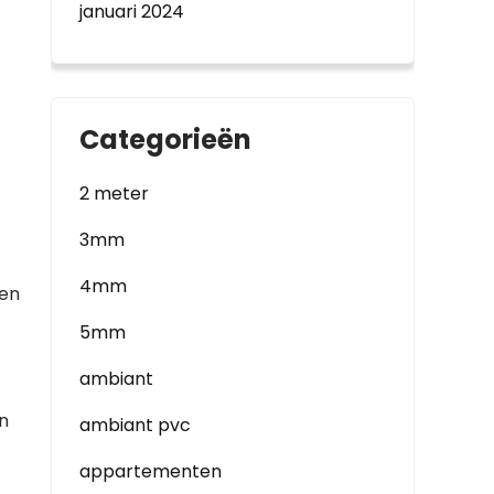
januari 2024
Categorieën
2 meter
3mm
4mm
een
5mm
ambiant
en
ambiant pvc
appartementen