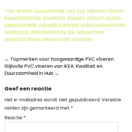
Tags:
designs
,
duurzaamheid
,
hars
,
jute
,
kalksteen
,
kleuren
,
krassenbestendig
,
lijnzaadolie
,
linoleum
,
linoleum vloeren
,
milieuvriendelijk
,
natuurlijk materiaal
,
onderhoudsvriendelijk
,
residentieel
,
slijtagebestendig
,
stijl
,
toepassingen
,
veerkrachtigheid
,
vlekbestendig
,
voordelen
Berichtnavigatie
←
Topmerken voor hoogwaardige PVC vloeren
Stijlvolle PVC vloeren van IKEA: Kwaliteit en
Duurzaamheid in Huis
→
Geef een reactie
Het e-mailadres wordt niet gepubliceerd.
Vereiste
velden zijn gemarkeerd met
*
Reactie
*