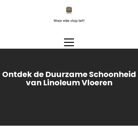
Naar
de
inhoud
Waar elke stap telt!
springen
Ontdek de Duurzame Schoonheid
van Linoleum Vloeren