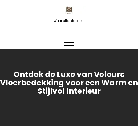
Naar
de
inhoud
Waar elke stap telt!
springen
Ontdek de Luxe van Velours
Vloerbedekking voor een Warm en
Stijlvol Interieur