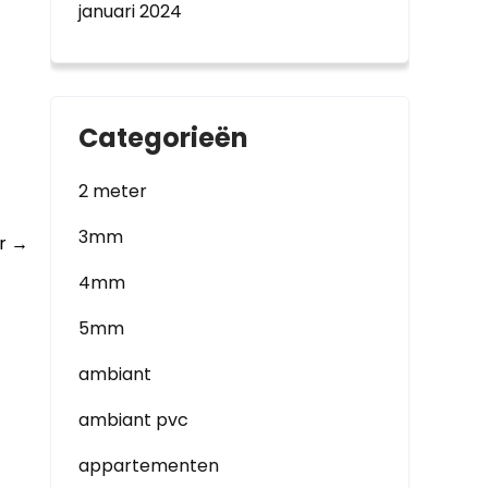
januari 2024
Categorieën
2 meter
3mm
er
→
4mm
5mm
ambiant
ambiant pvc
appartementen