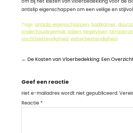
om bij het kiezen van vloerbedekking voor de 
antislip eigenschappen om een veilige en stijlv
Tags:
antislip eigenschappen
,
badkamer
,
duurz
onderhoudsgemak
,
stijlen
,
tegelvloer
,
temperatu
vochtbestendigheid
,
waterbestendigheid
Berichtnavigatie
←
De Kosten van Vloerbedekking: Een Overzicht
Geef een reactie
Het e-mailadres wordt niet gepubliceerd.
Verei
Reactie
*