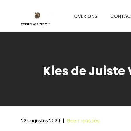
Naar
de
OVER ONS
CONTAC
inhoud
springen
Waar elke stap telt!
Kies de Juist
22 augustus 2024
|
Geen reacties