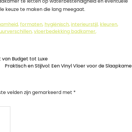
badkamer te letten op waterbestendigheid en eventuele
olle keuze te maken die lang meegaat.
aamheid
,
formaten
,
hygiënisch
,
interieurstijl
,
kleuren
,
urverschillen
,
vloerbedekking badkamer
,
 van Budget tot Luxe
Praktisch en Stijlvol: Een Vinyl Vloer voor de Slaapkam
ste velden zijn gemarkeerd met
*