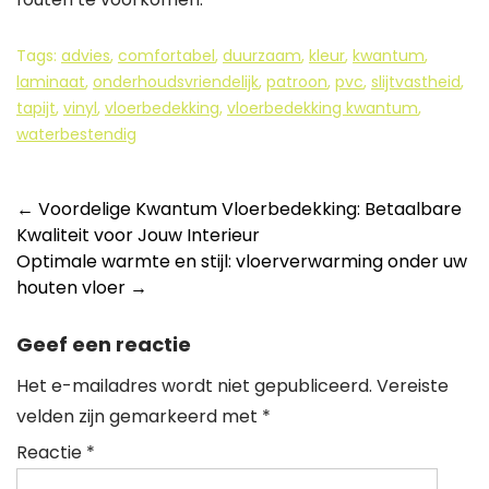
Tags:
advies
,
comfortabel
,
duurzaam
,
kleur
,
kwantum
,
laminaat
,
onderhoudsvriendelijk
,
patroon
,
pvc
,
slijtvastheid
,
tapijt
,
vinyl
,
vloerbedekking
,
vloerbedekking kwantum
,
waterbestendig
Berichtnavigatie
←
Voordelige Kwantum Vloerbedekking: Betaalbare
Kwaliteit voor Jouw Interieur
Optimale warmte en stijl: vloerverwarming onder uw
houten vloer
→
Geef een reactie
Het e-mailadres wordt niet gepubliceerd.
Vereiste
velden zijn gemarkeerd met
*
Reactie
*