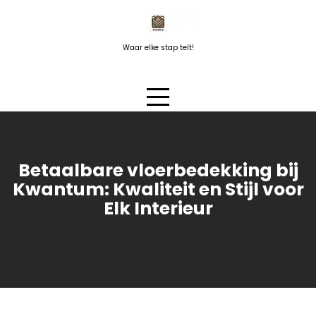
Naar
de
inhoud
Waar elke stap telt!
springen
Betaalbare vloerbedekking bij
Kwantum: Kwaliteit en Stijl voor
Elk Interieur