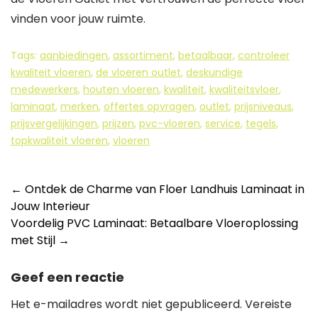
vinden voor jouw ruimte.
Tags:
aanbiedingen
,
assortiment
,
betaalbaar
,
controleer
kwaliteit vloeren
,
de vloeren outlet
,
deskundige
medewerkers
,
houten vloeren
,
kwaliteit
,
kwaliteitsvloer
,
laminaat
,
merken
,
offertes opvragen
,
outlet
,
prijsniveaus
,
prijsvergelijkingen
,
prijzen
,
pvc-vloeren
,
service
,
tegels
,
topkwaliteit vloeren
,
vloeren
Berichtnavigatie
←
Ontdek de Charme van Floer Landhuis Laminaat in
Jouw Interieur
Voordelig PVC Laminaat: Betaalbare Vloeroplossing
met Stijl
→
Geef een reactie
Het e-mailadres wordt niet gepubliceerd.
Vereiste