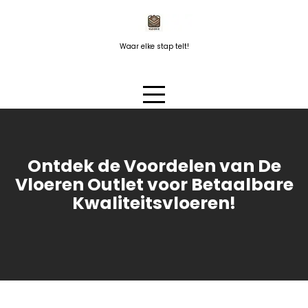
Naar
de
inhoud
Waar elke stap telt!
springen
Ontdek de Voordelen van De
Vloeren Outlet voor Betaalbare
Kwaliteitsvloeren!