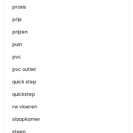
praxis
prijs
prijzen
puin
pvc
pvc outlet
quick step
quickstep
rw vloeren
slaapkamer
steen