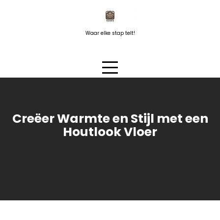
Naar
de
inhoud
Waar elke stap telt!
springen
Creëer Warmte en Stijl met een
Houtlook Vloer