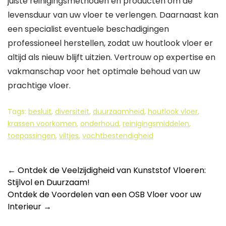
juiste reinigingsmethoden en producten om de
levensduur van uw vloer te verlengen. Daarnaast kan
een specialist eventuele beschadigingen
professioneel herstellen, zodat uw houtlook vloer er
altijd als nieuw blijft uitzien. Vertrouw op expertise en
vakmanschap voor het optimale behoud van uw
prachtige vloer.
Tags:
besluit
,
diversiteit
,
duurzaamheid
,
houtlook vloer
,
krassen voorkomen
,
onderhoud
,
reinigingsmiddelen
,
toepassingen
,
viltjes
,
vochtbestendigheid
Berichtnavigatie
←
Ontdek de Veelzijdigheid van Kunststof Vloeren:
Stijlvol en Duurzaam!
Ontdek de Voordelen van een OSB Vloer voor uw
Interieur
→