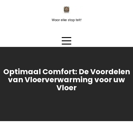
Naar
de
inhoud
Waar elke stap telt!
springen
Optimaal Comfort: De Voordelen
van Vloerverwarming voor uw
Vloer