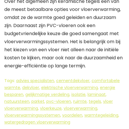
Over het algemeen zijn keramische tegels een van
de meest betaalbare opties voor vloerverwarming,
omdat ze de warmte goed geleiden en duurzaam
zijn. Daarnaast zijn PVC-vloeren ook een
budgetvriendelijke keuze die goed samengaat met
vloerverwarmingssystemen. Het is belangrijk om bij
het kiezen van een vloer niet alleen naar de initiële
kosten te kijken, maar ook naar de duurzaamheid en
energie-efficiëntie op lange termijn.
Tags:
advies specialisten
,
cementdekvloer
,
comfortabele
warmte
,
dekvloer
,
elektrische vloerverwarming
,
energie
besparen
,
gelijkmatige verdeling
,
isolatie
,
laminaat
,
natuursteen
,
parket
,
pvc-vloeren
,
ruimte
,
tegels
,
vloer
vloerverwarming
,
vloerkeuze
,
vloerverwarming
,
vloerverwarmingssystemen
,
voordelen
,
warmtegeleiding
,
watergedragen vloerverwarming