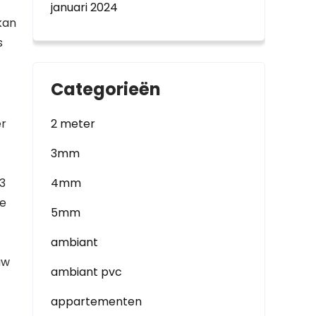
januari 2024
kan
s
Categorieën
er
2 meter
3mm
3
4mm
de
5mm
ambiant
uw
ambiant pvc
appartementen