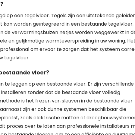
r?
 op een tegelvloer. Tegels zijn een uitstekende geleider
 kan worden geïntegreerd in een bestaande tegelvloer.
nnen de verwarmingsbuizen netjes worden weggewerkt in d
ele en gelijkmatige warmteverspreiding in uw woning. Het
n professional om ervoor te zorgen dat het systeem corre
w tegelvloer.
 bestaande vloer?
n te leggen op een bestaande vloer. Er zijn verschillende
stalleren zonder dat de bestaande vloer volledig
ethode is het frezen van sleuven in de bestaande vloer
aarnaast zijn er ook dunne systemen beschikbaar die
plaatst, zoals elektrische matten of droogbouwsysteme
it proces over te laten aan professionele installateurs 
 op bestaande vloeren, om zo een efficiënte en duurzam