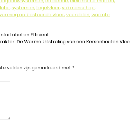
roogbouwsystemen
,
efficiëntie
,
elektrische matten
,
latie
,
systemen
,
tegelvloer
,
vakmanschap
,
warming op bestaande vloer
,
voordelen
,
warmte
fortabel en Efficiënt
rakter: De Warme Uitstraling van een Kersenhouten Vlo
ste velden zijn gemarkeerd met
*