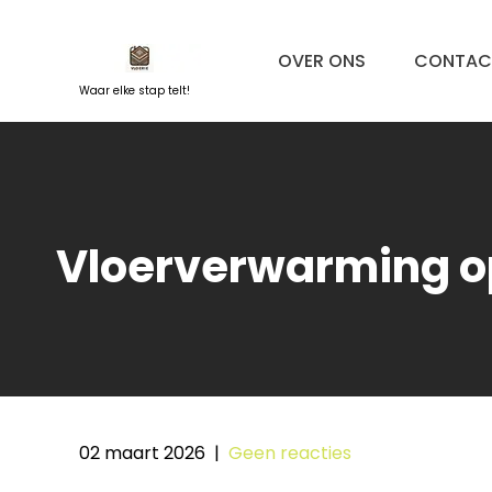
Naar
de
OVER ONS
CONTAC
inhoud
springen
Waar elke stap telt!
Vloerverwarming o
02 maart 2026
|
Geen reacties