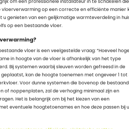
rijk om een professionele installateur in te schakelen die
de vloerverwarming op een correcte en efficiënte manier 
 u genieten van een gelijkmatige warmteverdeling in hui
elfs op een bestaande vloer.
erverwarming?
estaande vloer is een veelgestelde vraag: “Hoeveel hog
e in hoogte van de vloer is afhankelijk van het type
rd. Bij systemen waarbij sleuven worden gefreesd in de
geplaatst, kan de hoogte toenemen met ongeveer 1 tot 
fwerkvloer. Voor dunne systemen die bovenop de bestaan
n of noppenplaten, zal de verhoging minimaal zijn en
gen. Het is belangrijk om bij het kiezen van een
met eventuele hoogtetoenames en hoe deze passen bij 