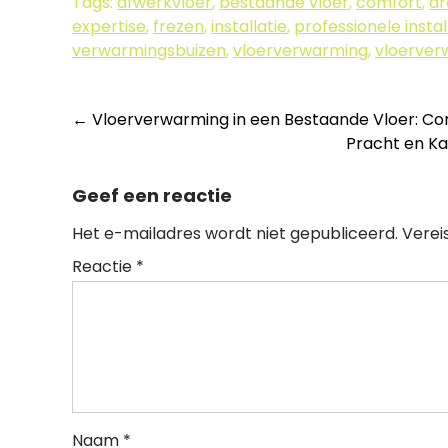
Tags:
afwerkvloer
,
bestaande vloer
,
comfort
,
d
expertise
,
frezen
,
installatie
,
professionele instal
verwarmingsbuizen
,
vloerverwarming
,
vloerver
Berichtnavigatie
←
Vloerverwarming in een Bestaande Vloer: Com
Pracht en Ka
Geef een reactie
Het e-mailadres wordt niet gepubliceerd.
Verei
Reactie
*
Naam
*