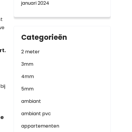
januari 2024
st
we
Categorieën
t.
2 meter
3mm
4mm
bij
5mm
ambiant
ambiant pvc
ze
appartementen