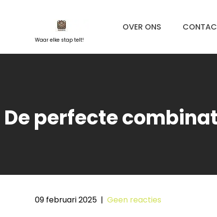
Naar
de
OVER ONS
CONTAC
inhoud
springen
Waar elke stap telt!
De perfecte combinat
09 februari 2025
|
Geen reacties