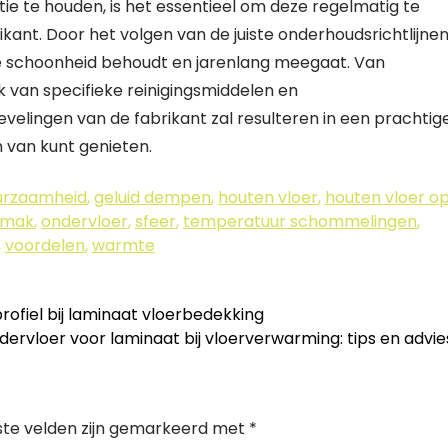
ie te houden, is het essentieel om deze regelmatig te
kant. Door het volgen van de juiste onderhoudsrichtlijne
ijke schoonheid behoudt en jarenlang meegaat. Van
k van specifieke reinigingsmiddelen en
elingen van de fabrikant zal resulteren in een prachtig
 van kunt genieten.
urzaamheid
,
geluid dempen
,
houten vloer
,
houten vloer o
emak
,
ondervloer
,
sfeer
,
temperatuur schommelingen
,
,
voordelen
,
warmte
ofiel bij laminaat vloerbedekking
ervloer voor laminaat bij vloerverwarming: tips en advi
ste velden zijn gemarkeerd met
*