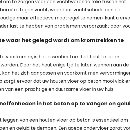
el om te zorgen voor een vochtwerende folie tussen het
n barrière tegen vocht, waardoor vochtschade aan de
oudige maar effectieve maatregel te nemen, kunt u erv
onder last te hebben van problemen veroorzaakt door voc
imte waar het gelegd wordt om kromtrekken te
 voorkomen, is het essentieel om het hout te laten
 worden. Door het hout enige tijd te laten wennen aan de
e, kan het zich aanpassen en voorkomt men vervormingen
p zorgt ervoor dat uw houten vloer op beton mooi vlak e
ten van een prachtige en duurzame vloer in uw huis.
neffenheden in het beton op te vangen en gelu
et leggen van een houten vloer op beton is essentieel om
gen en geluid te dempen. Een goede ondervloer zorgt vo