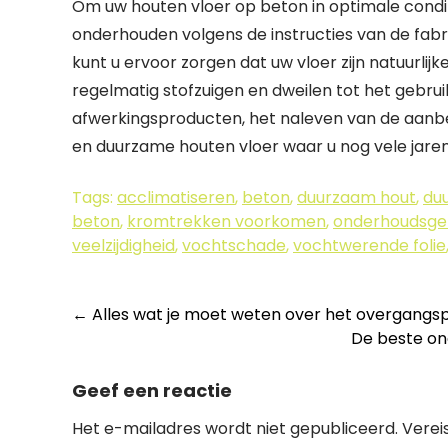
Om uw houten vloer op beton in optimale condit
onderhouden volgens de instructies van de fabri
kunt u ervoor zorgen dat uw vloer zijn natuurl
regelmatig stofzuigen en dweilen tot het gebrui
afwerkingsproducten, het naleven van de aanbev
en duurzame houten vloer waar u nog vele jaren
Tags:
acclimatiseren
,
beton
,
duurzaam hout
,
du
beton
,
kromtrekken voorkomen
,
onderhoudsg
veelzijdigheid
,
vochtschade
,
vochtwerende folie
Berichtnavigatie
←
Alles wat je moet weten over het overgangspr
De beste ond
Geef een reactie
Het e-mailadres wordt niet gepubliceerd.
Verei