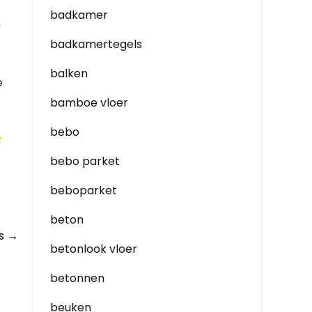
badkamer
n
badkamertegels
balken
e
bamboe vloer
bebo
p
bebo parket
beboparket
beton
es
→
betonlook vloer
betonnen
beuken