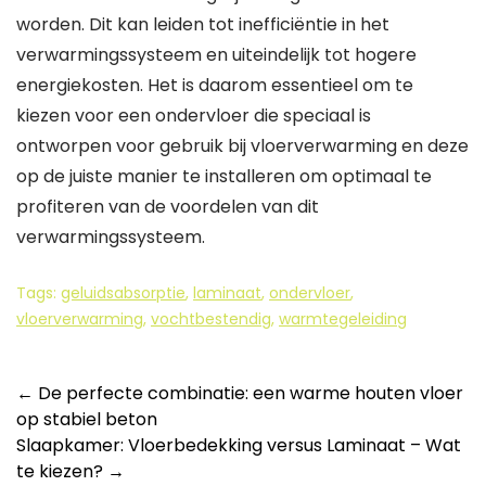
worden. Dit kan leiden tot inefficiëntie in het
verwarmingssysteem en uiteindelijk tot hogere
energiekosten. Het is daarom essentieel om te
kiezen voor een ondervloer die speciaal is
ontworpen voor gebruik bij vloerverwarming en deze
op de juiste manier te installeren om optimaal te
profiteren van de voordelen van dit
verwarmingssysteem.
Tags:
geluidsabsorptie
,
laminaat
,
ondervloer
,
vloerverwarming
,
vochtbestendig
,
warmtegeleiding
Berichtnavigatie
←
De perfecte combinatie: een warme houten vloer
op stabiel beton
Slaapkamer: Vloerbedekking versus Laminaat – Wat
te kiezen?
→