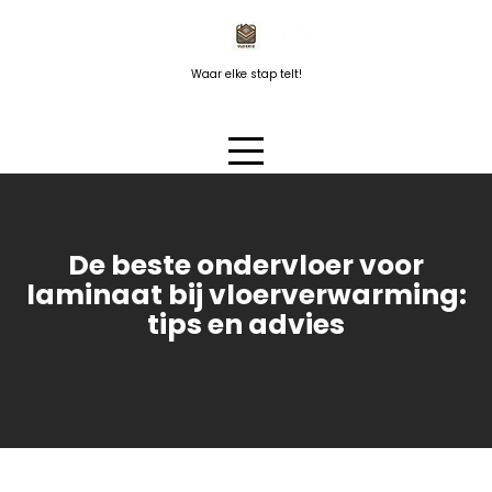
Naar
de
inhoud
Waar elke stap telt!
springen
De beste ondervloer voor
laminaat bij vloerverwarming:
tips en advies