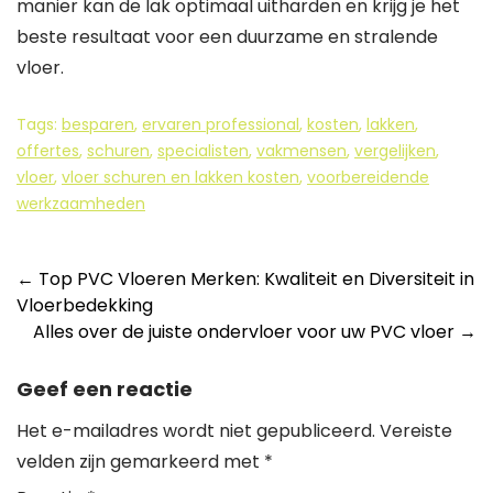
manier kan de lak optimaal uitharden en krijg je het
beste resultaat voor een duurzame en stralende
vloer.
Tags:
besparen
,
ervaren professional
,
kosten
,
lakken
,
offertes
,
schuren
,
specialisten
,
vakmensen
,
vergelijken
,
vloer
,
vloer schuren en lakken kosten
,
voorbereidende
werkzaamheden
Berichtnavigatie
←
Top PVC Vloeren Merken: Kwaliteit en Diversiteit in
Vloerbedekking
Alles over de juiste ondervloer voor uw PVC vloer
→
Geef een reactie
Het e-mailadres wordt niet gepubliceerd.
Vereiste
velden zijn gemarkeerd met
*