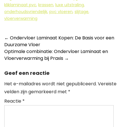
kliklaminaat pvc
,
krassen
,
luxe uitstraling
,
onderhoudsvriendelijk
,
pvc vloeren
,
slijtage
,
vloerverwarming
Berichtnavigatie
←
Ondervloer Laminaat Kopen: De Basis voor een
Duurzame Vloer
Optimale combinatie: Ondervloer Laminaat en
Vloerverwarming bij Praxis
→
Geef een reactie
Het e-mailadres wordt niet gepubliceerd.
Vereiste
velden zijn gemarkeerd met
*
Reactie
*