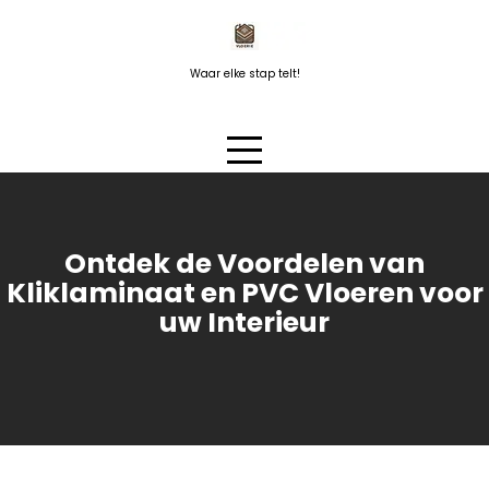
Naar
de
inhoud
Waar elke stap telt!
springen
Ontdek de Voordelen van
Kliklaminaat en PVC Vloeren voor
uw Interieur