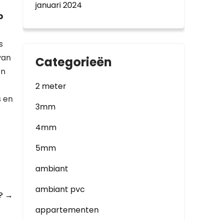
januari 2024
p
s
van
Categorieën
en
2 meter
s en
3mm
4mm
5mm
ambiant
ambiant pvc
t?
→
appartementen