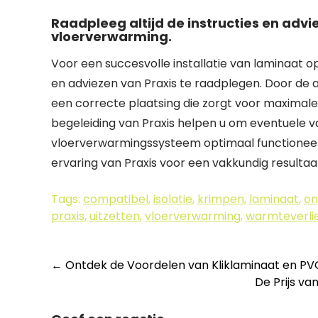
Raadpleeg altijd de instructies en adv
vloerverwarming.
Voor een succesvolle installatie van laminaat op
en adviezen van Praxis te raadplegen. Door de 
een correcte plaatsing die zorgt voor maximale
begeleiding van Praxis helpen u om eventuele va
vloerverwarmingssysteem optimaal functioneert
ervaring van Praxis voor een vakkundig resultaa
Tags:
compatibel
,
isolatie
,
krimpen
,
laminaat
,
on
praxis
,
uitzetten
,
vloerverwarming
,
warmteverli
Berichtnavigatie
←
Ontdek de Voordelen van Kliklaminaat en PVC
De Prijs v