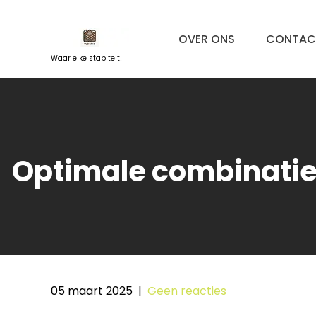
Naar
de
OVER ONS
CONTAC
inhoud
springen
Waar elke stap telt!
Optimale combinatie
05 maart 2025
|
Geen reacties