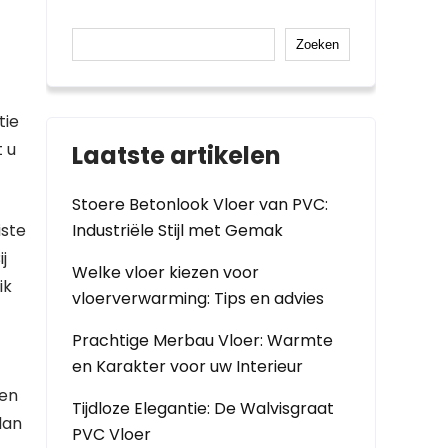
Zoeken
tie
t u
Laatste artikelen
Stoere Betonlook Vloer van PVC:
iste
Industriële Stijl met Gemak
j
Welke vloer kiezen voor
ik
vloerverwarming: Tips en advies
Prachtige Merbau Vloer: Warmte
en Karakter voor uw Interieur
ten
Tijdloze Elegantie: De Walvisgraat
dan
PVC Vloer