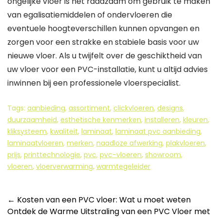
ongelijke vloer is het raadzaam om gebruik te maken
van egalisatiemiddelen of ondervloeren die
eventuele hoogteverschillen kunnen opvangen en
zorgen voor een strakke en stabiele basis voor uw
nieuwe vloer. Als u twijfelt over de geschiktheid van
uw vloer voor een PVC-installatie, kunt u altijd advies
inwinnen bij een professionele vloerspecialist.
Tags:
aanbieding
,
assortiment
,
clickvloeren
,
designs
,
duurzaamheid
,
esthetische kenmerken
,
installeren
,
kleuren
,
kliksysteem
,
kwaliteit
,
laminaat
,
laminaat pvc aanbieding
,
laminaatvloeren
,
merken
,
naadloze afwerking
,
plakvloeren
,
prijs
,
printtechnologie
,
pvc
,
pvc-vloeren
,
showroom
,
vloeren
,
vloerverwarming
,
warmtegeleider
Berichtnavigatie
←
Kosten van een PVC vloer: Wat u moet weten
Ontdek de Warme Uitstraling van een PVC Vloer met