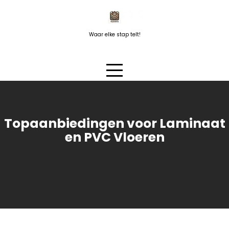
Naar
de
inhoud
Waar elke stap telt!
springen
Topaanbiedingen voor Laminaat
en PVC Vloeren