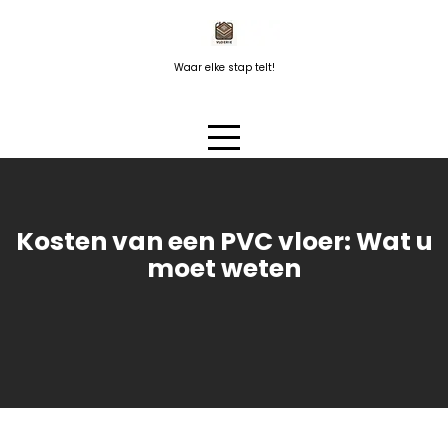
Naar
de
inhoud
Waar elke stap telt!
springen
Kosten van een PVC vloer: Wat u
moet weten