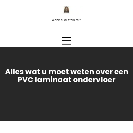
Naar
de
inhoud
Waar elke stap telt!
springen
Alles wat u moet weten over een
PVC laminaat ondervloer