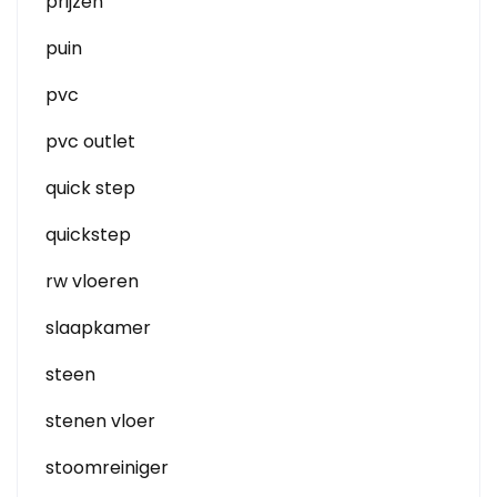
prijzen
puin
pvc
pvc outlet
quick step
quickstep
rw vloeren
slaapkamer
steen
stenen vloer
stoomreiniger