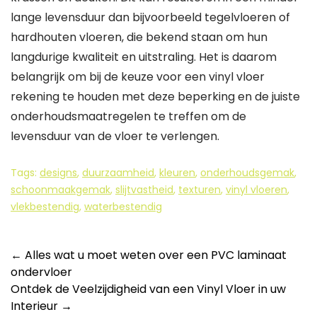
lange levensduur dan bijvoorbeeld tegelvloeren of
hardhouten vloeren, die bekend staan om hun
langdurige kwaliteit en uitstraling. Het is daarom
belangrijk om bij de keuze voor een vinyl vloer
rekening te houden met deze beperking en de juiste
onderhoudsmaatregelen te treffen om de
levensduur van de vloer te verlengen.
Tags:
designs
,
duurzaamheid
,
kleuren
,
onderhoudsgemak
,
schoonmaakgemak
,
slijtvastheid
,
texturen
,
vinyl vloeren
,
vlekbestendig
,
waterbestendig
Berichtnavigatie
←
Alles wat u moet weten over een PVC laminaat
ondervloer
Ontdek de Veelzijdigheid van een Vinyl Vloer in uw
Interieur
→