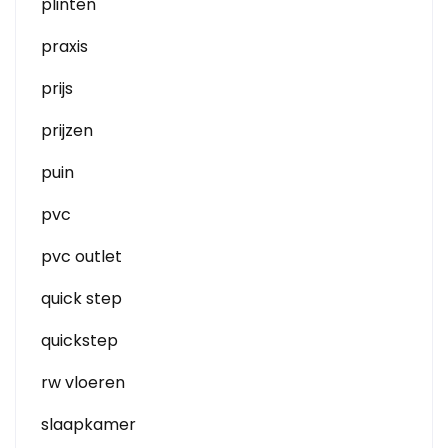
plinten
praxis
prijs
prijzen
puin
pvc
pvc outlet
quick step
quickstep
rw vloeren
slaapkamer