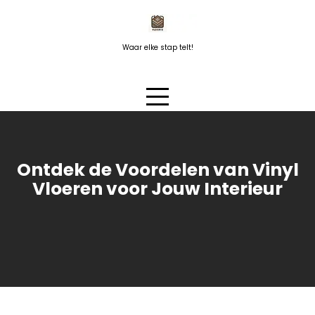
Naar
de
inhoud
Waar elke stap telt!
springen
Ontdek de Voordelen van Vinyl
Vloeren voor Jouw Interieur