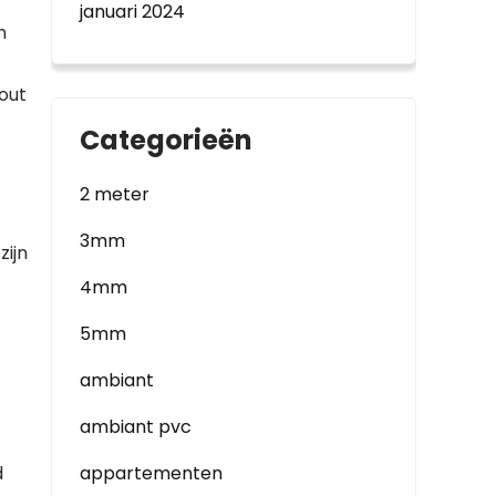
januari 2024
n
hout
Categorieën
2 meter
3mm
zijn
4mm
5mm
ambiant
ambiant pvc
d
appartementen