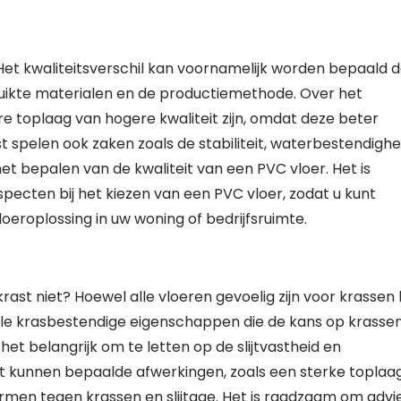
n. Het kwaliteitsverschil kan voornamelijk worden bepaald 
ruikte materialen en de productiemethode. Over het
 toplaag van hogere kwaliteit zijn, omdat deze beter
t spelen ook zaken zoals de stabiliteit, waterbestendighe
t bepalen van de kwaliteit van een PVC vloer. Het is
pecten bij het kiezen van een PVC vloer, zodat u kunt
roplossing in uw woning of bedrijfsruimte.
rast niet? Hoewel alle vloeren gevoelig zijn voor krassen b
ciale krasbestendige eigenschappen die de kans op krasse
het belangrijk om te letten op de slijtvastheid en
t kunnen bepaalde afwerkingen, zoals een sterke toplaag
rmen tegen krassen en slijtage. Het is raadzaam om advi