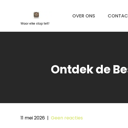
Naar
de
OVER ONS
CONTAC
inhoud
springen
Waar elke stap telt!
Ontdek de Be
11 mei 2026
|
Geen reacties