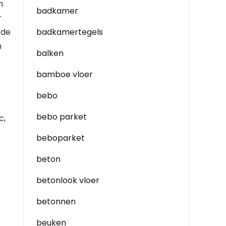
n
badkamer
r
 de
badkamertegels
n
balken
bamboe vloer
bebo
bebo parket
c,
beboparket
beton
betonlook vloer
betonnen
beuken