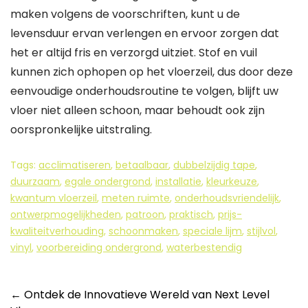
maken volgens de voorschriften, kunt u de
levensduur ervan verlengen en ervoor zorgen dat
het er altijd fris en verzorgd uitziet. Stof en vuil
kunnen zich ophopen op het vloerzeil, dus door deze
eenvoudige onderhoudsroutine te volgen, blijft uw
vloer niet alleen schoon, maar behoudt ook zijn
oorspronkelijke uitstraling.
Tags:
acclimatiseren
,
betaalbaar
,
dubbelzijdig tape
,
duurzaam
,
egale ondergrond
,
installatie
,
kleurkeuze
,
kwantum vloerzeil
,
meten ruimte
,
onderhoudsvriendelijk
,
ontwerpmogelijkheden
,
patroon
,
praktisch
,
prijs-
kwaliteitverhouding
,
schoonmaken
,
speciale lijm
,
stijlvol
,
vinyl
,
voorbereiding ondergrond
,
waterbestendig
Berichtnavigatie
←
Ontdek de Innovatieve Wereld van Next Level