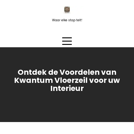
Naar
de
inhoud
Waar elke stap telt!
springen
Ontdek de Voordelen van
Kwantum Vloerzeil voor uw
Interieur