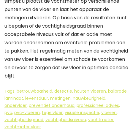
simpel: u plaatst de vochtmeter op verschillende
punten van de vloer en laat het apparaat de
metingen uitvoeren. Op basis van de resultaten kunt
u bepalen of de vochtigheidsgraad binnen
acceptabele niveaus valt of dat er actie moet
worden ondernomen om eventuele problemen aan
te pakken. Het regelmatig meten van de vochtigheid
van uw vloer is essentieel om schade te voorkomen
en ervoor te zorgen dat uw vloer in optimale conditie
blijft.
Tags:
betrouwbaarheid
,
detectie
,
houten vloeren
,
kalibratie
,
laminaat
,
levensduur
,
metingen
,
nauwkeurigheid
,
ondervloer
,
preventief onderhoud
,
professioneel advies
,
pvc
,
pvc-vloeren
,
tegelvloer
,
visuele inspectie
,
vloeren
,
vochtigheidsgraad
,
vochtigheidsniveau
,
vochtmeter
,
vochtmeter vloer