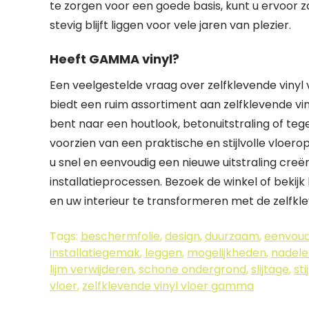
te zorgen voor een goede basis, kunt u ervoor 
stevig blijft liggen voor vele jaren van plezier.
Heeft GAMMA vinyl?
Een veelgestelde vraag over zelfklevende viny
biedt een ruim assortiment aan zelfklevende viny
bent naar een houtlook, betonuitstraling of teg
voorzien van een praktische en stijlvolle vloero
u snel en eenvoudig een nieuwe uitstraling creër
installatieprocessen. Bezoek de winkel of beki
en uw interieur te transformeren met de zelfk
Tags:
beschermfolie
,
design
,
duurzaam
,
eenvoud
installatiegemak
,
leggen
,
mogelijkheden
,
nadele
lijm verwijderen
,
schone ondergrond
,
slijtage
,
sti
vloer
,
zelfklevende vinyl vloer gamma