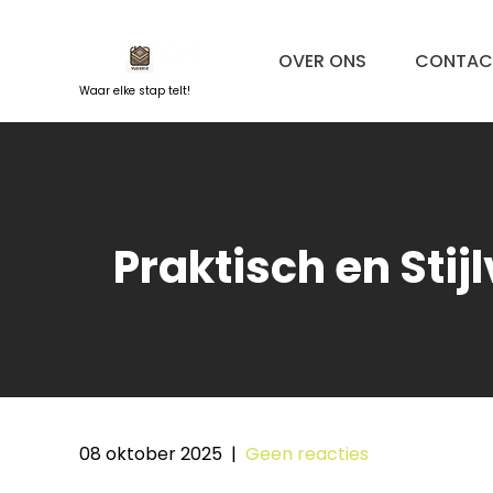
Naar
de
OVER ONS
CONTAC
inhoud
springen
Waar elke stap telt!
Praktisch en Stij
08 oktober 2025
|
Geen reacties