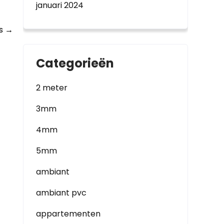
januari 2024
is
→
Categorieën
2 meter
3mm
4mm
5mm
ambiant
ambiant pvc
appartementen