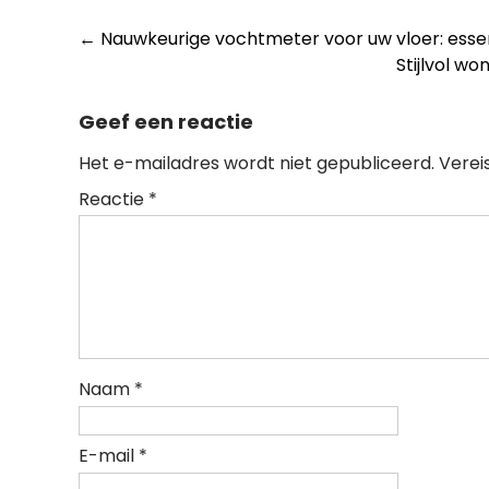
Berichtnavigatie
←
Nauwkeurige vochtmeter voor uw vloer: esse
Stijlvol wo
Geef een reactie
Het e-mailadres wordt niet gepubliceerd.
Verei
Reactie
*
Naam
*
E-mail
*