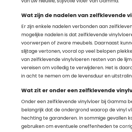
van uw nieuwe, stijlvolle vloer van Gamma.
Wat zijn de nadelen van zelfklevende v
Er zijn enkele nadelen verbonden aan zelfkleven
mogelijke nadelen is dat zelfklevende vinylvlo
voorwerpen of zware meubels. Daarnaast kunnen
slijtage vertonen, vooral op veel belopen plekke
van zelfklevende vinylvloeren resten van de lij
vereisen om volledig te verwijderen. Het is da
in acht te nemen om de levensduur en uitstralin
Wat zit er onder een zelfklevende vinyl
Onder een zelfklevende vinylvloer bij Gamma be
belangrijk dat de ondergrond waarop de vinyl v
hechting te garanderen. In sommige gevallen ka
gebruiken om eventuele oneffenheden te corri