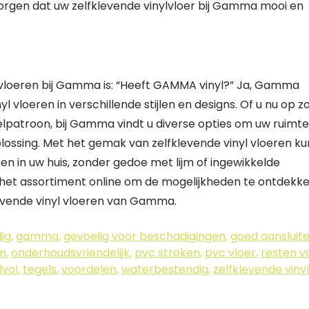
zorgen dat uw zelfklevende vinylvloer bij Gamma mooi en
l vloeren bij Gamma is: “Heeft GAMMA vinyl?” Ja, Gamma
l vloeren in verschillende stijlen en designs. Of u nu op z
elpatroon, bij Gamma vindt u diverse opties om uw ruimte
plossing. Met het gemak van zelfklevende vinyl vloeren ku
en in uw huis, zonder gedoe met lijm of ingewikkelde
jk het assortiment online om de mogelijkheden te ontdekk
levende vinyl vloeren van Gamma.
ig
,
gamma
,
gevoelig voor beschadigingen
,
goed aansluit
n
,
onderhoudsvriendelijk
,
pvc stroken
,
pvc vloer
,
resten v
jlvol
,
tegels
,
voordelen
,
waterbestendig
,
zelfklevende vinyl