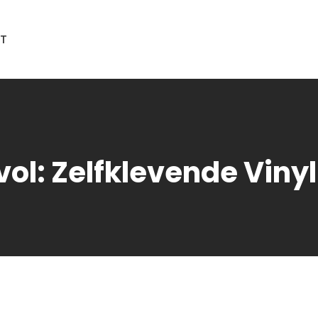
T
lvol: Zelfklevende Vin